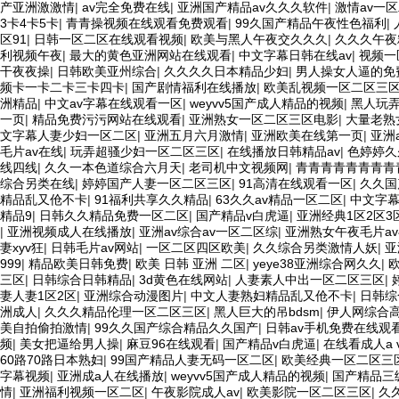
产亚洲激激情
|
av完全免费在线
|
亚洲国产精品av久久久软件
|
激情av一
3卡4卡5卡
|
青青操视频在线观看免费观看
|
99久国产精品午夜性色福利
|
区91
|
日韩一区二区在线观看视频
|
欧美与黑人午夜交久久久
|
久久久午夜
利视频午夜
|
最大的黄色亚洲网站在线观看
|
中文字幕日韩在线av
|
视频一
干夜夜操
|
日韩欧美亚州综合
|
久久久久日本精品少妇
|
男人操女人逼的免
频卡一卡二卡三卡四卡
|
国产剧情福利在线播放
|
欧美乱视频一区二区三
洲精品
|
中文av字幕在线观看一区
|
weyvv5国产成人精品的视频
|
黑人玩
一页
|
精品免费污污网站在线观看
|
亚洲熟女一区二区三区电影
|
大量老熟
文字幕人妻少妇一区二区
|
亚洲五月六月激情
|
亚洲欧美在线第一页
|
亚洲
毛片av在线
|
玩弄超骚少妇一区二区三区
|
在线播放日韩精品av
|
色婷婷久
线四线
|
久久一本色道综合六月天
|
老司机中文视频网
|
青青青青青青青青
综合另类在线
|
婷婷国产人妻一区二区三区
|
91高清在线观看一区
|
久久国
精品乱又伧不卡
|
91福利共享久久精品
|
63久久av精品一区二区
|
中文字
精品9
|
日韩久久精品免费一区二区
|
国产精品v白虎逼
|
亚洲经典1区2区3
|
亚洲视频成人在线播放
|
亚洲av综合av一区二区综
|
亚洲熟女午夜毛片a
妻xyv狂
|
日韩毛片av网站
|
一区二区四区欧美
|
久久综合另类激情人妖
|
亚
999
|
精品欧美日韩免费
|
欧美 日韩 亚洲 二区
|
yeye38亚洲综合网久久
|
三区
|
日韩综合日韩精品
|
3d黄色在线网站
|
人妻素人中出一区二区三区
|
妻人妻1区2区
|
亚洲综合动漫图片
|
中文人妻熟妇精品乱又伧不卡
|
日韩综
洲成人
|
久久久精品伦理一区二区三区
|
黑人巨大的吊bdsm
|
伊人网综合
美自拍偷拍激情
|
99久久国产综合精品久久国产
|
日韩av手机免费在线观
频
|
美女把逼给男人操
|
麻豆96在线观看
|
国产精品v白虎逼
|
在线看成人a 
60路70路日本熟妇
|
99国产精品人妻无码一区二区
|
欧美经典一区二区三
字幕视频
|
亚洲成a人在线播放
|
weyvv5国产成人精品的视频
|
国产精品三
情
|
亚洲福利视频一区二区
|
午夜影院成人av
|
欧美影院一区二区三区
|
久