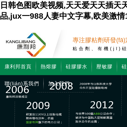
日韩色图欧美视频,天天爱天天插天天
品,jux一988人妻中文字幕,欧美
專注膠粘劑研發(fā)定
粘合劑、有機(jī)
康利邦首頁
熱熔膠
硅膠膠水
壓敏膠
硅
聯(lián)系我們
加入我們