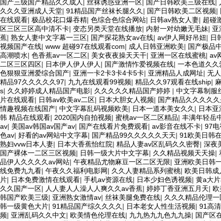
国产三级国产精品久久成人
|
丝袜诱惑亚洲一区
|
国产日韩欧美三级在线
|
久久久亚洲成人天堂
|
91精品国产丝袜长腿久久
|
国产日韩欧美二区视频
|
在线观看
|
极品校花口爆吞精
|
色综合色综合网站
|
日韩av熟女人妻
|
超碰
区三区三区高中清不卡
|
变态另类天堂在线播放
|
内射一对幼嫩无毛妹
|
亚
蕉
|
熟女人妻中文字幕一三区
|
国产探花熟女av在线
|
av伊人网好吊妞
|
日
视频国产在线
|
www 超碰97在线观看com
|
成人日韩亚洲欧美
|
国产极品
高潮喷水
|
色香蕉av一区二区
|
美女夜夜操天天干
|
亚洲一区在线蜜桃
|
a
二区三区四区
|
日本伊人伊人伊人
|
国产激情怍爱视频在线
|
一本色道久久
色狠狠亚洲爱综合国产
|
亚洲一卡2卡3卡4卡5卡
|
亚洲精品人成网址
|
无人
精品97久久久久久97
|
九九在线观看99视频
|
精品久久97观看在线ship
|
s
|
久久婷婷成人精品国产电影
|
久久久久久精品国产婷婷
|
中文字幕制服
片在线观看
|
日韩av欧美av二区
|
日本大胆女人视频
|
国产精品久久久久久
情趣视频在线国产
|
中文字幕乱码视频欧美
|
日本一道本美女久久
|
日本亚
韩 精品在线观看
|
2020国内自拍视频
|
蜜桃av一区二区精品
|
丰满年轻岳
av
|
美国av韩国av国产av
|
国产在线看片免费观看
|
av影音在线不卡
|
97
色av
|
好看的av网站中文字幕
|
国产精品99久久久久久天天
|
91欧美日韩
熟妇vvw日本人妻
|
日本大香蕉怡红院
|
精品人妻av区乱码久久密臀
|
深夜
国产裸体一二区三区视频
|
日韩一级大片中文字幕
|
久久精品视频天天操
|
品伊人久久久久av网站
|
午夜精品尤物麻豆一区二区无限
|
亚洲欧美日韩
线免费九九看
|
午夜久久福利电影网
|
久久人妻精品系列蜜桃
|
欧美日韩成
片
|
日本免费激情在线观看
|
手机av资源在线
|
日本少妇色诱视频
|
黄a大片
久久国产一区
|
人人妻人人澡人人爽久久av香蕉
|
婷婷丁香亚洲五月天
|
欧
韩国产欧美三级
|
亚洲熟女激情av
|
丝袜美腿免费在线
|
久久久精品伦理一
韩一级黄色大片
|
91精品国产综久久久久
|
日本老女人性生活视频
|
91高
频
|
亚洲乱码久久中文
|
欧美情色伦理在线
|
九九热九九色九九操
|
国产区在