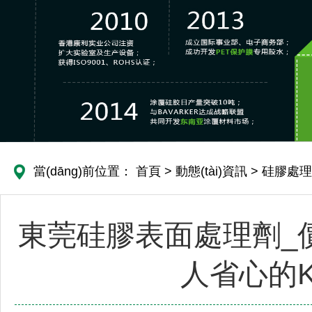
當(dāng)前位置：
首頁
>
動態(tài)資訊
>
硅膠處理
東莞硅膠表面處理劑_價格
人省心的K7