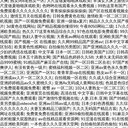
人爽
|
熟女阿b老熟女一区
|
大尺度做爰啪啪床戏欧美
|
丰满女人床上激情
尺度做爰啪啪床戏欧美
|
色哟哟在线观看永久免费视频
|
99热这里有国产
免费观看久久久久久久久久
|
青青操操操操操操操
|
国产区在线观看视频全网
久久
|
激情五月天在线观看色
|
日韩免费黄色在线
|
激情欧美一区二区三区
机视频
|
国产一区视频免费观看
|
亚洲一级做a爰片
|
精品久久久久久国产
片
|
3d黄色在线网站
|
国产精品视频你懂得99
|
午夜8050网站二级
|
17c
洲欧美精品
|
热久久77这里有精品综合久久
|
97色在线电影免费观看
|
99
站国产精品
|
熟妇人妻中出视频
|
大香蕉av网站在线观看
|
亚洲欧美国产免
线观看
|
国产视频一区 在线播放
|
久久网99精品国产亚洲av
|
日本中文字
区别在
|
欧美黄色性感网站
|
自拍偷拍另类图区
|
国产亚洲精品久久久一区
少妇的诱惑在线观看
|
中文字幕 日本一区二区
|
日韩欧美国产12区
|
日韩
免费视频
|
日本五十路熟女网
|
国产精品色婷婷久久58
|
大桥久未无码吹潮
品9999蜜桃
|
91精品国产麻豆自产在线
|
国产一区日韩二区在在
|
97国产
爽伊人
|
有没有黄色一级片
|
蜜桃福利视频一区二区
|
亚洲av黄色永久免
一区二区三区
|
亚洲国产一区91
|
青青草原vip在线视频
|
熟女av不卡一区
|
亚洲成av人片一区二区久久久
|
自拍视频一区在线
|
久久成人综合亚洲精
亚洲婷婷精品av久久蜜桃久久
|
亚洲Av无码成人黄网站在线
|
色就是色综
片免费观看视频免费看
|
蜜臀 av 一区二区
|
1024人妻熟女一区二区三区
|
视频免费观看
|
亚洲黄页在线视频
|
高清在线 中文字幕
|
日韩中文字幕在线
品国产久久免费观看
|
国产激情怍爱视频在线
|
人妻,日本,亚洲
|
国产99精
美另类极品videoshd
|
亚洲av日韩av成人在线
|
日本少妇色诱视频
|
久久综
久久久久久久久
|
夫妻互换精品三级国产
|
久久久无码国产精品古装
|
九九
网址在线观看
|
免费黄免费在线观看
|
亚洲69偷拍视频在线观看
|
91麻豆
农村粗腿大屁股熟妇
|
av在线精品观看资源网
|
91涩漫在线观看
|
91在线
品亚洲欧美阿娇
|
一本色道久久久亚洲天堂网
|
自拍偷拍第四色偷拍
|
91