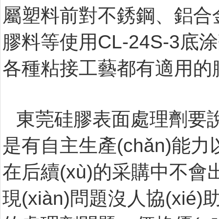
屬塑料前對不銹鋼、鋁合金
膠料等使用CL-24S-3底涂劑
各種粘接工藝都有適用的膠水
東莞硅膠表面處理劑要說
是有自主生產(chǎn)能力以及
在后續(xù)的采購中不會出
現(xiàn)問題沒人協(xi