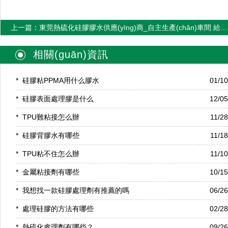
上一篇：東莞熱硫化硅膠膠水供應(yīng)商_自主生產(chǎn)車間 給您快速準(zhǔn)時的交貨時間！
相關(guān)資訊
*
硅膠粘PPMA用什么膠水
01/1
*
硅膠表面處理膠是什么
12/0
*
TPU難粘接怎么辦
11/2
*
硅膠背膠水有哪些
11/1
*
TPU粘不住怎么辦
11/1
*
金屬粘接劑有哪些
10/1
*
我想找一款硅膠處理劑有推薦的嗎
06/2
*
處理硅膠的方法有哪些
02/2
*
熱硫化處理劑有哪些？
09/2