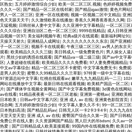
区熟女
|
五月婷婷激情综合少妇
|
欧美一区二区三区,视频
|
色婷婷视频免费
久久久一区
|
国产精品一区二区在线邻家
|
国产精品igao激情
|
黄色片网站
男人一区二区三区
|
亚洲一区在线蜜桃
|
视频一区视频二区中文精品
|
亚洲
色天天舔天天干
|
久久激情欧美在线播放
|
香蕉久久网香蕉香蕉久久网
|
日
又猛视频
|
日韩丝袜人妻中文字幕
|
久久亚洲中文字幕精品
|
一区二区三区
久久久综合
|
亚洲自治区二色一区二区三区
|
9999在线精品
|
成人日韩亚洲
品视频一区97
|
美女福利视频午夜
|
经典a级片在线观看
|
最新福利网址91
天操天天射久
|
亚洲精品人成网址
|
久久久久久久久久久东京
|
国产亚洲精
子一区二区三区
|
视频不卡在线观看
|
午夜三级二区三区
|
av男人的东京天
观看
|
欧美精品久久久久三级
|
美日韩成人一级免费黄色片
|
男人操女人逼
片
|
黑丝少妇的诱惑在线观看
|
国产精品va一级二级三级
|
国产av中文字
区
|
人妻超碰在线观看
|
欧美精品久久久久免费看
|
97人妻免费视频精品
|
中文av字幕综合
|
精品一区二区三区不卡蜜臂
|
中文字幕免费无卡
|
免费观
是男人的天堂
|
蜜臀久久99精品久久久兰草影
|
97特黄一级中文字幕在线
|
97资源总站中文字幕
|
红桃在线观看av
|
嫩草九九九精品乱码一二三
|
10
网站在线播放中文字幕
|
最新日韩在线观看视频
|
欧美精产国品一区二区
|
片
|
国产裸体学生视频全黄网站
|
国产中文字幕免费视频
|
3d黄色在线网站
av在线看
|
91精品夜夜夜一区二区三区老板
|
亚洲第一蜜桃av
|
亚洲欧美精
日本欧美
|
日韩av中文字幕六区
|
亚洲 成人 av 在线
|
亚洲黄色影院首页
|
综合网
|
五月婷婷激情综合少妇
|
中文字幕人妻久久不卡
|
99一区二区三
日本熟妇高清
|
国产精品乱码av
|
日韩无人区一卡2卡3卡4卡
|
久久九九在
天堂天堂天堂
|
亚洲 成人 av 在线
|
蜜臀国产综合久久第一页
|
国产日韩精
免费公开在线人妻
|
久久资源网国产精品
|
黑人巨大的吊bdsm
|
久久av一
热爱
|
国产日韩精品成人欧美直接观看
|
99国内外在线视频免费
|
欧美日
丰满熟妇区五十路
|
日韩丝袜情趣美女图片
|
99这里只有精品视频在线
|
午