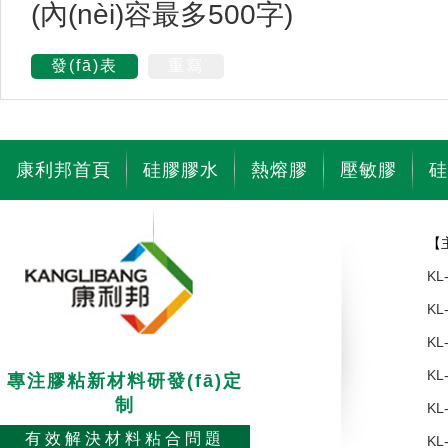
(內(nèi)容最多500字)
發(fā)表
重寫
康利邦首頁
硅膠膠水
熱熔膠
壓敏膠
硅
聯(lián)系我們
加入我們
【主
KL
KL
KL
專注膠粘新材料研發(fā)定
制
有效解決材料粘合問題