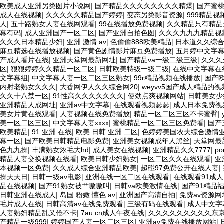
欧美成人亚洲另类图片小说网
|
国产精品久久久久久久久久精爆
|
国产蜜桃
成人在线视频
|
久久久久久精品国产婷婷
|
变态另类影音资源
|
999精品
人
|
五十路熟女人妻在线网观看
|
99在线播放免费视频
|
久久精品只有精品
幕有码
|
成人亚洲国产一区二区
|
国产亚洲自拍色图
|
久久久九九九精品视
久久久日本精品少妇
|
亚洲 激情 av
|
色偷偷888欧美精品
|
日本道久久综
麻豆精选在线播放视频
|
国产黄色剧情影片麻豆免费播放
|
五月婷中文字
产成人看片在线
|
亚洲天堂网最新网址
|
国产精品va一级二级三级
|
久久久久
区
|
狠狠婷婷久久精品一区二区
|
日韩欧美特级一级二级
|
在线中文字幕在
文字幕组
|
中文字幕人妻一区二区三区熟女
|
99r精品视频在线播放
|
国产
内射老熟女久久久
|
大香网伊人久久综合网20
|
weyvv5国产成人精品的视
久久十八禁一区
|
91性高久久久久久久久
|
使劲点爽视频网站
|
日韩美女少
亚洲精品人成网址
|
亚洲av中文字幕
|
在线观看视频瑟瑟
|
成人日本免费视
美女片黄在线观看
|
人妻视频在线免费播放
|
精品一区二区三区不卡蜜臂
|
美一区二区三区
|
中文字幕人妻xxxx
|
蜜桃精品一区二区三区免费看
|
国产
欧美精品
|
91 亚洲 在线
|
欧美 日韩 亚洲 二区
|
色婷婷美国农夫综合激情
幕一区
|
国产欧美日韩精品电影免费
|
亚洲美女视频成年人黑丝
|
天堂网最
色九九操
|
丰满熟女浓毛大hd
|
成人美女在线视频
|
亚洲精品久久7777
|
po
精品人妻交换视频在线看
|
欧美日韩少妇熟女
|
一区二区久久在线观看
|
亚
本视频一区免费
|
久久成人综合亚洲精品欧美
|
超碰97免费公开在线人妻
|
操天天日
|
日韩一级av电影
|
亚洲在线一区二区在线观看
|
在线观看91成人
品在线视频
|
国产91熟女被艹嗷嗷叫
|
日韩va欧美激情在线
|
国产91精品
日韩亚洲在线成人
|
岛国 粉嫩 懂色 av
|
亚洲国产高清自拍
|
免费av资源网
毛片成人在线
|
日韩高清av在线免费观看
|
三级有码在线观看
|
成人中文字
人妻熟妇精品乱又伧不卡
|
7au.cn成人午夜在线
|
久久久久久久久久久东
产精品一级999
|
婷婷国产人妻一区二区三区
|
亚洲av免费在线播放网站
|