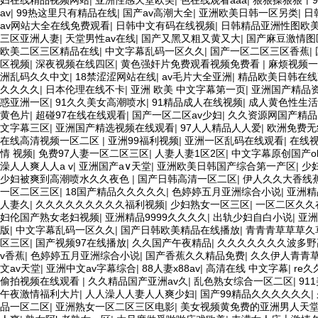
av
|
99热这里只有精品在线
|
国产av高潮大全
|
亚洲欧美日韩一区另类
|
日
av网站大全在线免费观看
|
日韩中文有码在线视频
|
日韩精品亚洲性图欧
三区亚洲人妻
|
天堂男性av在线
|
国产又黑又粗又黄又大
|
国产麻豆激情图
欧美二区三区精品在线
|
中文字幕乱码一区久久
|
国产一区二区三区香蕉
|
区视频
|
深夜视频在线四区
|
黄色强奸片免费观看视频免费看
|
麻烦视频一
洲乱码久久中文
|
18禁涩涩网站在线
|
av毛片大全亚洲
|
精品欧美日韩在线
久久久久
|
日本伦理在线不卡
|
亚洲 欧美 中文字幕第一页
|
亚洲国产精品
惑亚洲一区
|
91久久美女高潮喷水
|
91精品成人在线视频
|
成人黄色性生活
黄色片
|
超碰97在线在线观看
|
国产一区二区av少妇
|
久久资源网国产精品
文字幕三区
|
亚洲国产精选视频在线观看
|
97人人精品人人爱
|
欧洲免费无
在线高清视频一区二区
|
亚洲99福利视频
|
亚洲一区乱码在线观看
|
在线视
情 视频
|
免费97人妻一区二区三区
|
人妻人妻1区2区
|
中文字幕原创国产o
澡人人爽人人a v
|
亚洲国产a∨天堂
|
亚洲欧美日韩国产综合第一产区
|
少
少妇被爽到高潮喷水久久夜色
|
国产日韩高清一区二区
|
伊人久久大香线
一区二区三区
|
18国产精品久久久久久
|
色婷婷五月亚洲综合小说
|
亚洲精
人妻久
|
久久久久久久久久久福利视频
|
少妇熟女一区三区
|
一区二区久久
妇伦国产熟女老妇视频
|
亚洲精品9999久久久久
|
出轨少妇自白小说
|
亚洲
版
|
中文字幕乱码一区久久
|
国产日韩欧美精品在线播放
|
青青青草草草久
区三区
|
国产视频97在线播放
|
久久国产午夜精品
|
久久久久久久久波多野
v香蕉
|
色婷婷五月亚洲综合小说
|
国产香蕉久久精品免费
|
久久伊人青青
文av天堂
|
亚洲中文av字幕综合
|
88人妻x88av
|
高清在线 中文字幕
|
re久
偷拍视频在线观看
|
久久精品国产亚洲av久
|
乱色熟女综合一区二区
|
91
午夜激情福利大片
|
人人澡人人妻人人爽少妇
|
国产99精品久久久久久久
|
品一区二区
|
亚洲熟女一区二区三区电影
|
美女视频黄免费的亚洲男人天