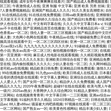
线观看视频
|
成年女性午夜爽爽爽在线看片
|
国产精品成人免费视频观看
|
区三区
|
午夜激情成人在线
|
亚洲 制服 中文字幕
|
亚洲 欧美 另类 丝袜
|
亚
7人妻免费视频精品
|
亚洲国产精品成人久久久
|
91久久美女高潮喷水
|
自
|
91在线精品在线
|
91在线在线免费视频
|
日韩va欧美激情在线
|
亚洲狠狠插
天天射天天干天天爱
|
色婷婷久久综合久色
|
国产精品91免费看
|
99亚洲
伊人色综合久久久久
|
中文有码字幕在线
|
久久久久中文字幕日本a v
|
91
av不卡在线看
|
国产亚洲精品首页在线播放
|
无人区午夜精品乱码一区二
色香蕉av一区二区
|
强伦人妻一区二区三区视频18
|
国产精品原创中文巨作
幕人妻
|
大色网小色网在线观看
|
午夜精品av在线
|
97碰碰碰免费公开在
频高清在线观看中文
|
一区二区三区四区丝袜
|
亚洲一区二区三区三州
|
蜜
天cao我1v1高
|
九九九九九九久久久久久久伊人
|
91碰碰成人免费视频
|
色小说
|
熟女av高清一区二区三区
|
偷拍视频你懂的一区二区三区
|
在线观
第一页亚洲第一时间
|
麻豆成人性电影在线观看视频
|
久久精彩视频免费
级
|
久久久久久久久久久东京
|
亚洲欧美日韩综合在线丁香
|
亚洲精品免费
堂在线
|
国内偷拍视频久久久久久
|
少妇人妻在线一区二区
|
久久网99精品
老司机av在线视频
|
精品欧美日韩免费
|
亚洲精品日韩免费观看
|
激情久久b
|
99在线播放免费视频
|
91九色porn在线
|
欧美日韩成人在线高清
|
日本最
岳母的诱惑电影在线观看
|
中文字幕人妻网站
|
亚洲综合自拍成人偷拍网
人人爱人人干
|
国产女同一区二区久久
|
精品伊人久久免费视频
|
成人国产
精品久久九九
|
2020午夜免费福利
|
超碰97在线在线观看
|
欧美与黑人午
一级片
|
2025av熟女
|
大香网伊人久久综合网20
|
91精品人妻呻吟
|
日本在
二区网站
|
在线视频青青青草
|
中文字幕日韩一二三区视频
|
亚洲av综合a
文字幕视频
|
91福利共享久久精品
|
1024日韩精品一区二区
|
日韩在线高
品av
|
88人妻x88av
|
骚逼被大鸡吧插视频
|
97视频在线观看一区二区三区
一区二区网站
|
国产熟女av一区
|
欧美黄色性感网站
|
精品丰满少妇人妻
|