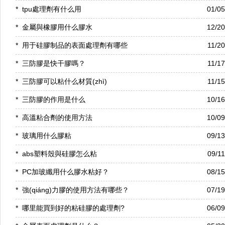
*
tpu處理劑有什么用
01/0
*
金屬與橡膠用什么膠水
12/2
*
用于硅膠制品的表面處理劑有哪些
11/2
*
三防膠是快干膠嗎？
11/1
*
三防膠可以粘什么材質(zhì)
11/1
*
三防膠的作用是什么
10/1
*
高溫粘合劑的使用方法
10/0
*
玻璃用什么膠粘
09/1
*
abs塑料殼與硅膠怎么粘
09/1
*
PC加玻纖用什么膠水粘好？
08/1
*
強(qiáng)力膠的使用方法有哪些？
07/1
*
哪里能買到好的粘硅膠的處理劑?
06/0