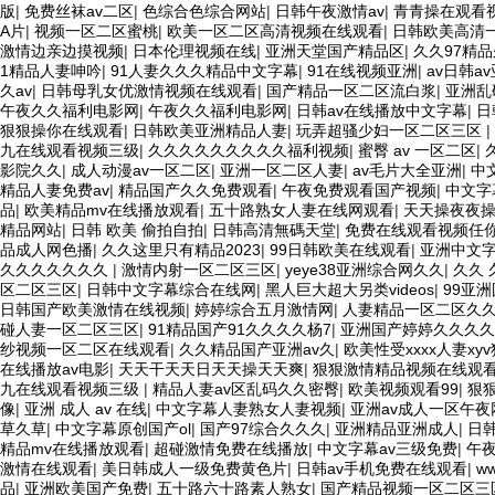
版
|
免费丝袜av二区
|
色综合色综合网站
|
日韩午夜激情av
|
青青操在观看
A片
|
视频一区二区蜜桃
|
欧美一区二区高清视频在线观看
|
日韩欧美高清
激情边亲边摸视频
|
日本伦理视频在线
|
亚洲天堂国产精品区
|
久久97精
1精品人妻呻吟
|
91人妻久久久精品中文字幕
|
91在线视频亚洲
|
av日韩a
久av
|
日韩母乳女优激情视频在线观看
|
国产精品一区二区流白浆
|
亚洲乱
午夜久久福利电影网
|
午夜久久福利电影网
|
日韩av在线播放中文字幕
|
日
狠狠操你在线观看
|
日韩欧美亚洲精品人妻
|
玩弄超骚少妇一区二区三区
|
九在线观看视频三级
|
久久久久久久久久久福利视频
|
蜜臀 av 一区二区
|
影院久久
|
成人动漫av一区二区
|
亚洲一区二区人妻
|
av毛片大全亚洲
|
中
精品人妻免费av
|
精品国产久久免费观看
|
午夜免费观看国产视频
|
中文字
品
|
欧美精品mv在线播放观看
|
五十路熟女人妻在线网观看
|
天天操夜夜
精品网站
|
日韩 欧美 偷拍自拍
|
日韩高清無碼天堂
|
免费在线观看视频任
品成人网色播
|
久久这里只有精品2023
|
99日韩欧美在线观看
|
亚洲中文
久久久久久久久
|
激情内射一区二区三区
|
yeye38亚洲综合网久久
|
久久 
区二区三区
|
日韩中文字幕综合在线网
|
黑人巨大超大另类videos
|
99亚
日韩国产欧美激情在线视频
|
婷婷综合五月激情网
|
人妻精品一区二区久
碰人妻一区二区三区
|
91精品国产91久久久久杨7
|
亚洲国产婷婷久久久久
纱视频一区二区在线观看
|
久久精品国产亚洲av久
|
欧美性受xxxx人妻xyv
在线播放av电影
|
天天干天天日天天操天天爽
|
狠狠激情精品视频在线观
九在线观看视频三级
|
精品人妻av区乱码久久密臀
|
欧美视频观看99
|
狠
像
|
亚洲 成人 av 在线
|
中文字幕人妻熟女人妻视频
|
亚洲av成人一区午夜
草久草
|
中文字幕原创国产ol
|
国产97综合久久久
|
亚洲精品亚洲成人
|
日
精品mv在线播放观看
|
超碰激情免费在线播放
|
中文字幕av三级免费
|
午
激情在线观看
|
美日韩成人一级免费黄色片
|
日韩av手机免费在线观看
|
w
品
|
亚洲欧美国产免费
|
五十路六十路素人熟女
|
国产精品视频一区二区三区