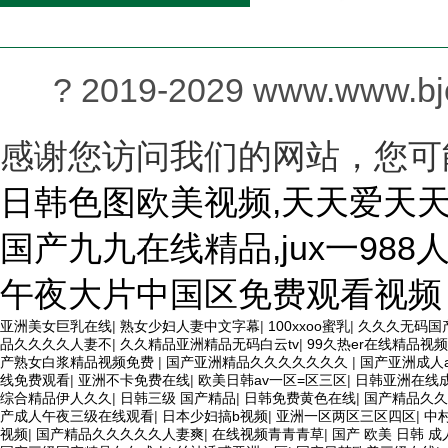
? 2019-2029 www.www.
感谢您访问我们的网站，您可
日韩色图欧美视频,天天爱天天
国产九九在线精品,jux一988
午夜大片中国区免费观看视频
亚洲美女巨乳在线
|
熟女少妇人妻中文字幕
|
100xxoo蜜乳
|
久久久无码国
品久久久久人妻不
|
久久精品亚洲精品无码白云tv
|
99久热er在线精品视频
产熟女白浆精品视频免费
|
国产亚洲精品久久久久久久久
|
国产亚洲成人
线免费观看
|
亚洲不卡免费在线
|
欧美日韩av一区=区三区
|
日韩亚洲在线
综合精品伊人久久
|
日韩三级 国产精品
|
日韩免费黄色在线
|
国产精品久久
产成人午夜三级在线观看
|
日本少妇搞b视频
|
亚洲一区两区三区四区
|
中
视频
|
国产精品久久久久久人妻爽
|
在线视频青青青草
|
国产 欧美 日韩 成