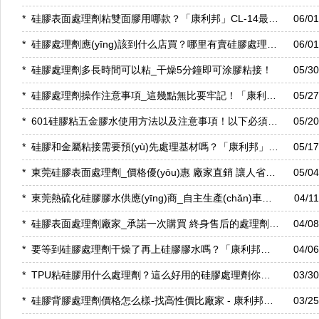
*
硅膠表面處理劑粘雙面膠用哪款？「康利邦」CL-14最為適用了！
06/0
*
硅膠處理劑應(yīng)該到什么店買？哪里有賣硅膠處理劑的呢？
06/0
*
硅膠處理劑多長時間可以粘_干燥5分鐘即可涂膠粘接！
05/3
*
硅膠處理劑操作注意事項_這幾點無比要牢記！「康利邦」
05/2
*
601硅膠粘五金膠水使用方法以及注意事項！以下必須牢記！「康利邦」
05/2
*
硅膠和金屬粘接需要預(yù)先處理基材嗎？「康利邦」為您解答！
05/1
*
東莞硅膠表面處理劑_價格優(yōu)惠 廠家直銷 讓人省心的K770處理劑！
05/0
*
東莞熱硫化硅膠膠水供應(yīng)商_自主生產(chǎn)車間 給您快速準(zhǔn)時的交貨時間！
04/1
*
硅膠表面處理劑廠家_承諾一次購買 終身售后的處理劑企業(yè)
04/0
*
要等到硅膠處理劑干燥了再上硅膠膠水嗎？「康利邦」為您解答！
04/0
*
TPU粘硅膠用什么處理劑？這么好用的硅膠處理劑你知道嗎！
03/3
*
硅膠背膠處理劑價格怎么樣-找高性價比廠家 - 康利邦處理劑
03/2