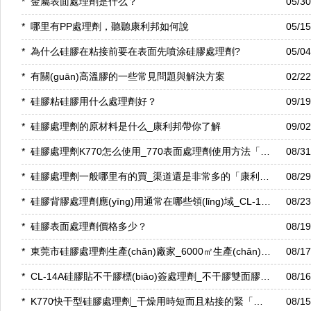
*
金屬表面處理劑是什么？
05/3
*
哪里有PP處理劑，聽聽康利邦如何說
05/1
*
為什么硅膠在粘接前要在表面先噴涂硅膠處理劑?
05/0
*
有關(guān)高溫膠的一些常見問題與解決方案
02/2
*
硅膠粘硅膠用什么處理劑好？
09/1
*
硅膠處理劑的原材料是什么_康利邦帶你了解
09/0
*
硅膠處理劑K770怎么使用_770表面處理劑使用方法「康利邦」
08/3
*
硅膠處理劑一般哪里有的買_渠道還是非常多的「康利邦」
08/2
*
硅膠背膠處理劑應(yīng)用通常在哪些領(lǐng)域_CL-14A背膠水
08/2
*
硅膠表面處理劑價格多少？
08/1
*
東莞市硅膠處理劑生產(chǎn)廠家_6000㎡生產(chǎn)車間實力廠家「康利邦」
08/1
*
CL-14A硅膠貼不干膠標(biāo)簽處理劑_不干膠雙面膠都能用的處理劑
08/1
*
K770快干型硅膠處理劑_干燥用時短而且粘接的緊「康利邦」
08/1