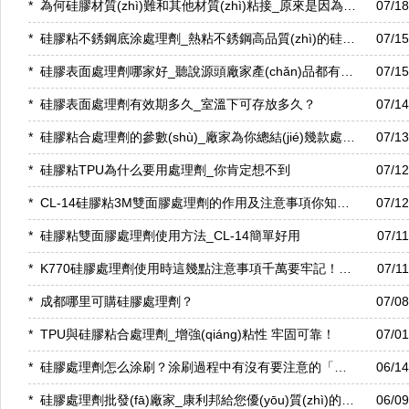
*
為何硅膠材質(zhì)難和其他材質(zhì)粘接_原來是因為這幾點
07/1
*
硅膠粘不銹鋼底涂處理劑_熱粘不銹鋼高品質(zhì)的硅膠處理劑「康利邦」
07/1
*
硅膠表面處理劑哪家好_聽說源頭廠家產(chǎn)品都有保障
07/1
*
硅膠表面處理劑有效期多久_室溫下可存放多久？
07/1
*
硅膠粘合處理劑的參數(shù)_廠家為你總結(jié)幾款處理劑！
07/1
*
硅膠粘TPU為什么要用處理劑_你肯定想不到
07/1
*
CL-14硅膠粘3M雙面膠處理劑的作用及注意事項你知道嗎
07/1
*
硅膠粘雙面膠處理劑使用方法_CL-14簡單好用
07/1
*
K770硅膠處理劑使用時這幾點注意事項千萬要牢記！「康利邦」
07/1
*
成都哪里可購硅膠處理劑？
07/0
*
TPU與硅膠粘合處理劑_增強(qiáng)粘性 牢固可靠！
07/0
*
硅膠處理劑怎么涂刷？涂刷過程中有沒有要注意的「康利邦」
06/1
*
硅膠處理劑批發(fā)廠家_康利邦給您優(yōu)質(zhì)的產(chǎn)品 優(yōu)惠的價格！
06/0