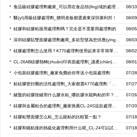
*
食品級硅膠處理劑廠家_可以用在食品領(lǐng)域的處理劑「康利邦」
08/1
*
醫(yī)用級硅膠處理劑_聰明老板都選廣東深圳康利邦！
08/0
*
硅膠和硅膠粘接用處理劑嗎？完全是不需要用處理劑的
08/0
*
深圳硅膠貼雙面膠處理劑廠商_多款型號為您供應(yīng)「康利邦」
08/0
*
硅膠處理劑怎么使用？K770處理劑使用起來非常簡單「康利邦」
08/0
*
CL-26AB硅膠熱轉(zhuǎn)印表面處理劑_讓產(chǎn)品更具特色「康利邦」
08/0
*
小包裝硅膠處理劑_廠家免費給你寄送小包裝處理劑
07/2
*
粘硅膠密封圈的活性處理劑_大家都選K770處理劑「康利邦」
07/2
*
鍵盤的硅膠按鍵用什么膠水粘_哪款膠水能夠粘的牢？「康利邦」
07/2
*
硅膠與金屬粘合的處理劑_廠家推薦CL-24S這款處理劑「康利邦」
07/2
*
硅膠粘雙面膠怎么粘_怎么能粘的比較緊一點？
07/1
*
硅膠和鐵粘接的熱硫化處理劑用什么呢_CL-24可以試試！
07/1