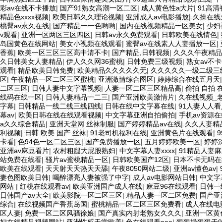
彩av在线不卡播放
|
国产91熟女高潮一区二区
|
成人黄色性a大片
|
91高
精品色xxxx视频
|
欧美日韩久久理论视频
|
亚洲成人av电影播放
|
久操在线
桃臀av永久在线
|
国产精品一一色哟哟
|
国内在线视频精品一区美女
|
少妇
v观看
|
亚洲一区两区三区四区
|
日韩av永久免费观看
|
日韩欧美在线情色
|
岛国黄色在线网站
|
美女小视频在线观看
|
蜜臀av在线素人人妻播放一区
|
香蕉
|
欧美一区三区三区高中清不卡
|
国产精品,日韩视频
|
久久久午夜精品
久日韩美女人妻精品
|
伊人久久网36蜜桃
|
日韩免费三级视频
|
熟女av不
观看
|
精品欧美日韩免费
|
欧美精品久久久久久无
|
久久久久久一级二级三
区
|
午夜精品一区二区三区蜜桃
|
亚洲激情综合图区
|
婷婷综合在线五月天
二区三区
|
日韩人妻中文字幕视频
|
人妻一区二区三区精品高
|
偷拍 自拍 
线码在线一区
|
日韩人妻精品一二三
|
国产亚洲欧美激情片
|
久在线视频_
字幕
|
日韩精品一线二线三线四线
|
日韩在线中文字幕在线
|
91人妻人人
幕av
|
欧美日韩在线在线观看视频
|
中文字幕亚洲自拍偷拍
|
手机av资源在
a久久综合精品
|
亚洲天堂网 丝袜制服
|
国产婷婷精品av在线
|
久久人妻精
利视频
|
日韩 欧美 国产 丝袜
|
91老司机福利在线
|
亚洲黄色片在线观看
|
卡看
|
色94色一区二区三区
|
国产免费播放一区
|
五月婷婷欧美一区
|
婷婷
亚洲av麻豆看片
|
农村粗腿大屁股熟妇
|
中文字幕人妻xxxx
|
91精品人妻
站免费在线看
|
骚片av蜜桃精品一区
|
日韩欧美国产12区
|
日本不卡无吗在
欧美在线观看
|
天天射天天热天天舔
|
午夜8050网站二级
|
亚洲av懂色av
|
妻色图欧美日韩
|
喝醉漂亮人妻被强了中字
|
成人av电影网站日韩
|
中文字
网站
|
红桃在线观看av
|
欧美亚洲国产成人在线
|
麻豆96在线观看
|
日韩一
日韩国产av大全
|
欧美影院一区二区三区
|
精品人妻一区二区免费
|
国产亚
综合
|
在线视频国产香蕉岛国
|
蜜桃精品一区二区三区免费看
|
成人在线电
区人妻
|
免费一区二区风骚徐娘
|
国产真实内射老熟女久久久
|
亚洲一区黄
妇在线精品视频网站
|
亚洲性感天堂欧美
|
色在线观看aaa
|
狠狠操狠狠干9