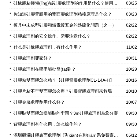
*
硅橡膠粘接領(lǐng)域硅膠處理劑的作用是什么？使用中要注意什么問題？「康利邦」
03/2
*
你知道硅膠背膠用的雙面膠處理劑粘接原理是什么？
03/2
*
模具中未成型硅膠和鐵電鍍五金的熱硫化問題（之一）
02/2
*
硅膠處理劑的安全操作、需要注意什么？
02/2
*
什么是硅橡膠處理劑，有什么作用？
11/0
*
硅膠處理劑哪家好？
10/3
*
硅膠處理劑在哪里能批發(fā)到？
10/2
*
硅膠粘雙面膠怎么粘？【硅膠背膠處理劑CL-14A-H】
10/1
*
硅膠片粘不牢雙面膠怎么辦？硅膠背膠處理劑來救場
10/1
*
硅膠金屬處理劑用什么好？
10/0
*
硅膠貼雙面膠怎樣能貼的牢固？3m硅膠處理劑為您分憂
09/3
*
背膠處理劑有什么用，怎么操作的？
09/3
*
深圳觀瀾硅膠表面處理劑_現(xiàn)在聯(lián)系免費寄送樣品「康利邦」
05/1