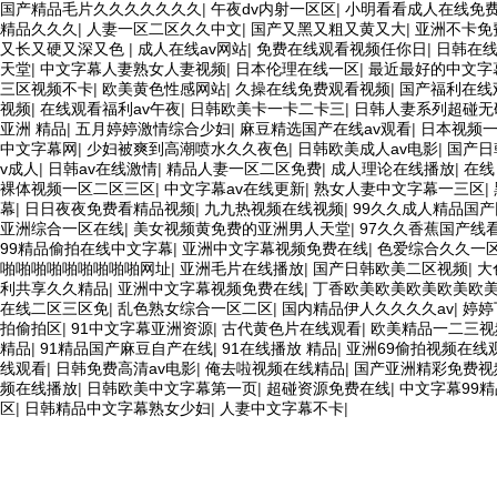
国产精品毛片久久久久久久久
|
午夜dv内射一区区
|
小明看看成人在线免
精品久久久
|
人妻一区二区久久中文
|
国产又黑又粗又黄又大
|
亚洲不卡免
又长又硬又深又色
|
成人在线av网站
|
免费在线观看视频任你日
|
日韩在
天堂
|
中文字幕人妻熟女人妻视频
|
日本伦理在线一区
|
最近最好的中文字
三区视频不卡
|
欧美黄色性感网站
|
久操在线免费观看视频
|
国产福利在线
视频
|
在线观看福利av午夜
|
日韩欧美卡一卡二卡三
|
日韩人妻系列超碰无
亚洲 精品
|
五月婷婷激情综合少妇
|
麻豆精选国产在线av观看
|
日本视频
中文字幕网
|
少妇被爽到高潮喷水久久夜色
|
日韩欧美成人av电影
|
国产日
v成人
|
日韩av在线激情
|
精品人妻一区二区免费
|
成人理论在线播放
|
在线
裸体视频一区二区三区
|
中文字幕av在线更新
|
熟女人妻中文字幕一三区
|
幕
|
日日夜夜免费看精品视频
|
九九热视频在线视频
|
99久久成人精品国产
亚洲综合一区在线
|
美女视频黄免费的亚洲男人天堂
|
97久久香蕉国产线
99精品偷拍在线中文字幕
|
亚洲中文字幕视频免费在线
|
色爱综合久久一
啪啪啪啪啪啪啪啪啪网址
|
亚洲毛片在线播放
|
国产日韩欧美二区视频
|
大
利共享久久精品
|
亚洲中文字幕视频免费在线
|
丁香欧美欧美欧美欧美欧
在线二区三区免
|
乱色熟女综合一区二区
|
国内精品伊人久久久久av
|
婷婷
拍偷拍区
|
91中文字幕亚洲资源
|
古代黄色片在线观看
|
欧美精品一二三视
精品
|
91精品国产麻豆自产在线
|
91在线播放 精品
|
亚洲69偷拍视频在线
线观看
|
日韩免费高清av电影
|
俺去啦视频在线精品
|
国产亚洲精彩免费视
频在线播放
|
日韩欧美中文字幕第一页
|
超碰资源免费在线
|
中文字幕99精
区
|
日韩精品中文字幕熟女少妇
|
人妻中文字幕不卡
|