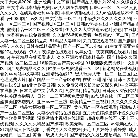
天干天天操2020
|
亚洲经典 中文字幕
|
国产精品人妻系列23p
|
久久综合久
频
|
中文字幕日本精品免费
|
av伊人网在线播放
|
日韩av一区二区三区人妻
久久久久
|
在线观看福利av午夜
|
手机av资源在线
|
成人av在线播放不卡
|
看
|
yy8098国产av久久
|
中文字幕 一区二区
|
丰满少妇久久久久久久的
|
亚
品一区二区三区
|
国产视频1区二区三区
|
日韩av另类在线
|
亚洲国产精品
费
|
蜜桃精品一区二区三区免费看
|
伊人久久大香线蕉av色婷婷色
|
在线播
情
|
大香蕉av在线免费观看
|
久久精彩视频免费看
|
色香蕉av一区二区
|
国产
人妻一区二区三区精品高
|
91精品人妻呻吟
|
九九在线观看视频国产剧情
|
v操伊人久久
|
日韩在线精品亚洲
|
国产一区二区av少妇
|
91中文字幕亚洲
碰97在线观看
|
伊人午夜综合在线观看
|
成年女性午夜爽爽爽在线看片
|
国
嫩av
|
午夜精品在线观看成人
|
久久亚洲欧美日本精品品
|
国产精品久久国产
产视频1区二区三区
|
18禁美女国产美女网站
|
91极速版免费视频
|
中文乱
区
|
国产免费精品久久久
|
欧美三级免费观看一区二区
|
新老鸭窝在线视频
看的av网站中文字幕
|
亚洲精品在线17
|
黑人玩弄人妻一区二一区三区
|
亚
伦理免费大片
|
精产国品一二三产品区别在
|
在线 亚洲 精品
|
日韩三级电
频在线 91
|
aaa亚洲欧美日韩
|
久久免费又粗又长又硬又深又色
|
中文字幕
在线播放
|
日本高清中文字幕久久
|
免费福利精品视频
|
日韩美女深夜网站
丝袜美腿热吻男人
|
日韩一二三区视频免费观看
|
av资源在线一区二区三
丝袜美腿热吻男人
|
亚洲av一二三线
|
欧美精品一二三视频
|
久久久久久久
一区二区
|
精品女厕盗摄一区二区三区
|
黄色国产一区在线观看
|
骚熟妇人
产一区区二区三区
|
人妻少妇精品在线视频
|
五月天色婷婷激情小说久久
亚洲欧美另类视频
|
深夜激情小视频在线观看
|
超碰免费在线不卡不卡不
线视频
|
久久久久久精品国产婷婷
|
欧美无吗一区二区三区
|
av最新在线
91精品成人在线视频
|
丁香六月天久久婷婷
|
开心五月婷婷丁香婷婷
|
成人
女经典一区二区
|
黄色一级成人大片
|
国产精品久久这里都是精品
|
91精