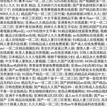
理在线不卡
|
啄木乌av一区二区三区
|
5252b欧美精品
|
国产视频欧美一区
女久
|
久久 91 欧美 精品
|
五月婷婷六月在线观看
|
国产黄色剧情影片麻豆
区三寸
|
在线播放偷拍视频
|
青青爽视频免费在线观看
|
国产精品欧美日韩
999久久久久
|
精品国产伦一区二区三区竹菊
|
色婷婷狠狠18禁久久久
|
国
网
|
国产熟女一本区三区四区
|
中文字幕亚洲精品字幕
|
啄木乌av一区二区
幕在线观看地址
|
亚洲av久久精品在线
|
亚洲黄色片在线观看
|
中文一区二
二区三区
|
亚洲午夜丝袜诱惑
|
婷婷久久香蕉五月综合
|
亚洲乱码国产乱码
看视频全网yin乱
|
rct378在线中文字幕
|
91精品视频在线观看免费版
|
视频
幕
|
极品少妇激情av在线
|
精品伊人久久免费视频
|
av岛国网站在线观看
|
人
|
成人在线电影一区二区
|
精品人妻日日夜夜操
|
91精品成人在线视频
|
韩人妻系列在线看
|
日韩精品成人在线免费观看
|
国产成人在线免费视频
|
av
|
一区二区精品视频乱码
|
美女扒开逼逼让男人操
|
激情人妻一区二区三
在线观看
|
欧美人妻极品另类视频
|
av在线亚洲最大的
|
日韩人体高清精品
导航
|
日本精品久久久久电影网
|
狠狠干狠狠操少妇
|
成人精品永久免费观
频
|
中文字幕人妻熟女人妻视频
|
三级久久国产试看3分钟
|
4438x亚洲最
香线蕉av色婷婷色
|
青青操青青碰免费视频观看
|
亚洲av少妇高潮150p
|
激
直播
|
国产av激情国产熟女
|
日韩 欧美 国产 丝袜
|
无套内射处女在线观看
另类激情小说
|
91国自产精品一区二区三区
|
亚洲乱码精品乱码精品中文
|
看
|
日韩中文字幕第十页
|
精品两个孩子一区二区三区
|
国产第一影院草草
品无码白云tv
|
精品毛片av一区二区三区
|
国产婷婷精品av在线
|
国产精品
影
|
日韩色图欧美视频
|
国产精品久久国产精品99-
|
欧美日韩成人在线高
字幕一区在线精品
|
男女啪啪你懂的91
|
使劲点爽视频网站
|
99re8精品
区
|
亚洲不卡免费在线
|
亚洲经典1区2区3区
|
成人av大片在线看
|
国产av
国产 日韩 精品在线观看
|
国产一区二区三区香蕉
|
精品人妻三区日日
|
高
路六十路素人熟女
|
久久久精品一区二区
|
性色av午夜精品福利在线观看
|