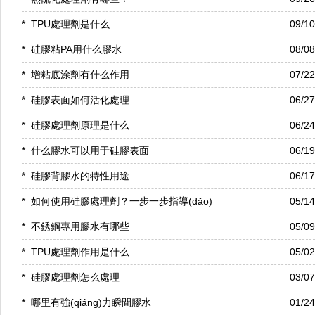
*
TPU處理劑是什么
09/1
*
硅膠粘PA用什么膠水
08/0
*
增粘底涂劑有什么作用
07/2
*
硅膠表面如何活化處理
06/2
*
硅膠處理劑原理是什么
06/2
*
什么膠水可以用于硅膠表面
06/1
*
硅膠背膠水的特性用途
06/1
*
如何使用硅膠處理劑？一步一步指導(dǎo)
05/1
*
不銹鋼專用膠水有哪些
05/0
*
TPU處理劑作用是什么
05/0
*
硅膠處理劑怎么處理
03/0
*
哪里有強(qiáng)力瞬間膠水
01/2